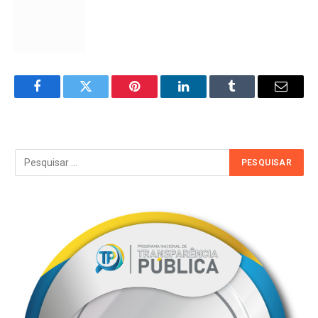
Facebook
Twitter
Pinterest
LinkedIn
Tumblr
Email